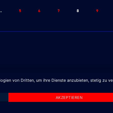
…
5
6
7
8
9
logien von Dritten, um ihre Dienste anzubieten, stetig zu 
AKZEPTIEREN