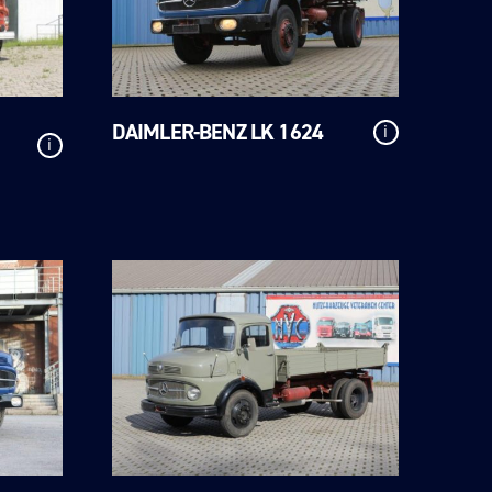
DAIMLER-BENZ LK 1624
i
i