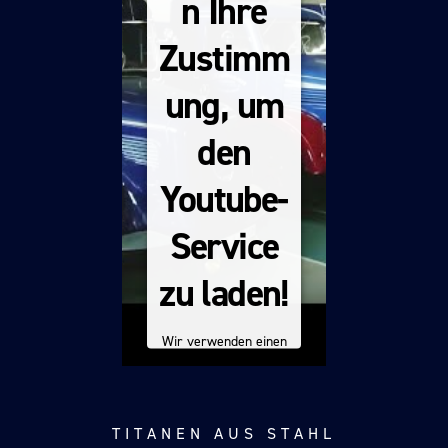
n Ihre
Zustimm
ung, um
den
Youtube-
Service
zu laden!
Wir verwenden einen
Service eines
Drittanbieters, um
Videoinhalte
einzubetten. Dieser
TITANEN AUS STAHL
Service kann Daten zu