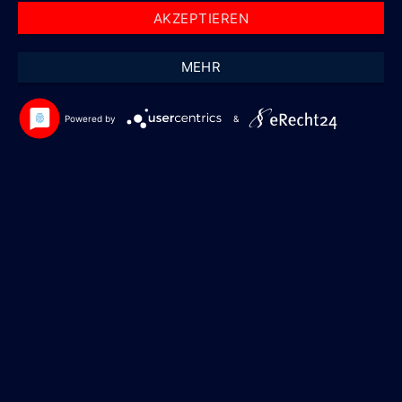
AKZEPTIEREN
MEHR
Powered by
&
FAHRZEUGVERLEIH
UNSERE
WUNDERBAREN
JAHRE STAFFEL
2