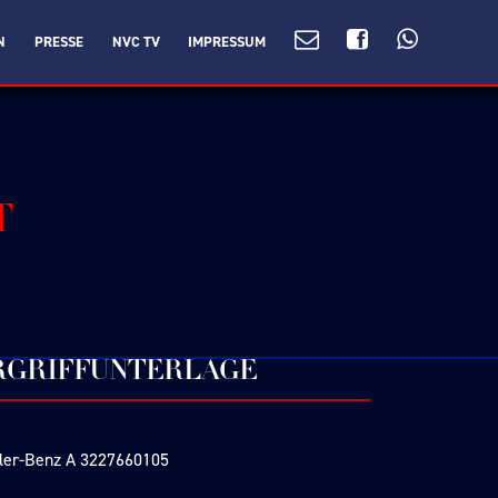
N
PRESSE
NVC TV
IMPRESSUM
T
ÜRGRIFFUNTERLAGE
imler-Benz A 3227660105