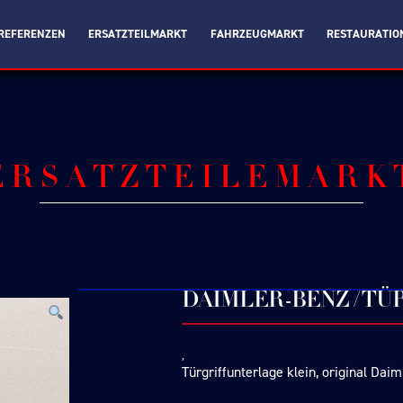
REFERENZEN
ERSATZTEILMARKT
FAHRZEUGMARKT
RESTAURATIO
ERSATZTEILEMARK
DAIMLER-BENZ / T
Türgriffunterlage klein, original Da