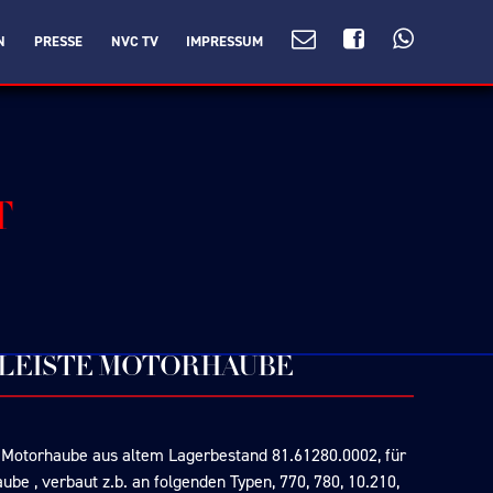
N
PRESSE
NVC TV
IMPRESSUM
T
MLEISTE MOTORHAUBE
 Motorhaube aus altem Lagerbestand 81.61280.0002, für
ube , verbaut z.b. an folgenden Typen, 770, 780, 10.210,