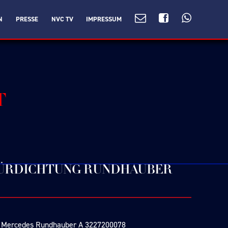
N
PRESSE
NVC TV
IMPRESSUM
T
 TÜRDICHTUNG RUNDHAUBER
iv. Mercedes Rundhauber A 3227200078