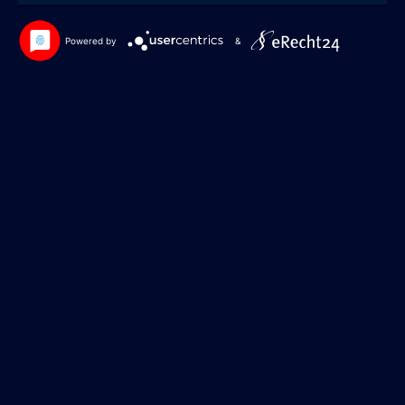
Powered by
&
© 2026
NVC Oberhausen
Nach oben
↑